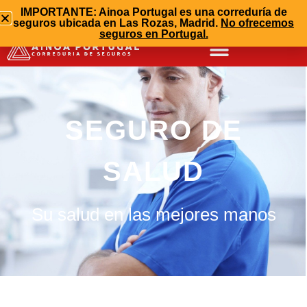
info@ainoaportugal.com
669 17 99 87
IMPORTANTE: Ainoa Portugal es una correduría de
seguros ubicada en Las Rozas, Madrid.
No ofrecemos
91 608 75 30
seguros en Portugal.
SEGURO DE
SALUD
Su salud en las mejores manos